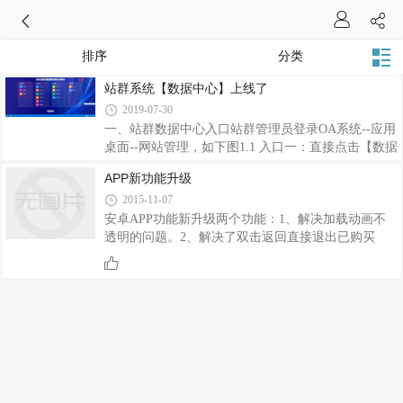
排序
分类
站群系统【数据中心】上线了
2019-07-30
一、站群数据中心入口站群管理员登录OA系统--应用
桌面--网站管理，如下图1.1 入口一：直接点击【数据
中心】进入，如图1.2 入口二：点击【网站管理】---
APP新功能升级
如下图点击 操作栏中 【数据中心】进入数据中心
2015-11-07
页。二、站群系统支持采集哪些类型的站点数据？目
前站群支持展示型、商城型2种类型站点数据采集。
安卓APP功能新升级两个功能：1、解决加载动画不
三、站群系统都可以管理哪些事情？3.1 站群系统可
透明的问题。2、解决了双击返回直接退出已购买
以统计所有已加入子站点运营、流量数据；3.2 管理
APP功能的用户可以重新生成一下APP，用户端会提
员可以通过后台页面直接对某个子站点进行管理；3.3
示更新。
已加入子站点支持解除绑定；3.4 支持子站点网站快
捷预览；3.5 支持系统所有站点数据汇总查